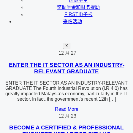
国际学生
奖助学金和财务援助
FIRST电子报
来临活动
X
12 月
27
ENTER THE IT SECTOR AS AN INDUSTRY-
RELEVANT GRADUATE
ENTER THE IT SECTOR AS AN INDUSTRY-RELEVANT
GRADUATE The Fourth Industrial Revolution (I.R 4.0) has
greatly impacted Malaysia’s economy, particularly in the IT
sector. In fact, the government’s recent 12th […]
Read More
12 月
23
BECOME A CERTIFIED & PROFESSIONAL