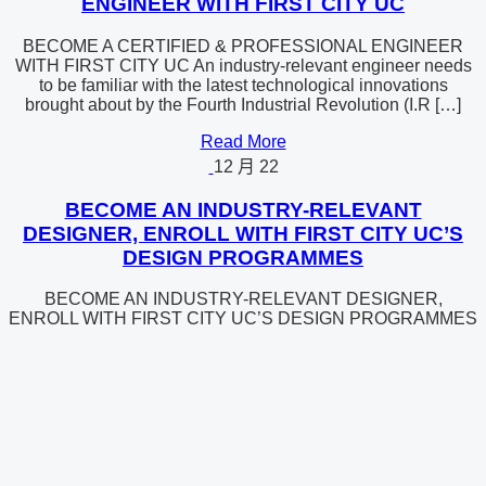
ENGINEER WITH FIRST CITY UC
BECOME A CERTIFIED & PROFESSIONAL ENGINEER
WITH FIRST CITY UC An industry-relevant engineer needs
to be familiar with the latest technological innovations
brought about by the Fourth Industrial Revolution (I.R […]
Read More
12 月
22
BECOME AN INDUSTRY-RELEVANT
DESIGNER, ENROLL WITH FIRST CITY UC’S
DESIGN PROGRAMMES
BECOME AN INDUSTRY-RELEVANT DESIGNER,
ENROLL WITH FIRST CITY UC’S DESIGN PROGRAMMES
Are you someone with aspirations of becoming a designer?
With over 30 years of experience in providing quality
education, […]
Read More
12 月
22
MAXIMISE YOUR POTENTIAL IN THE