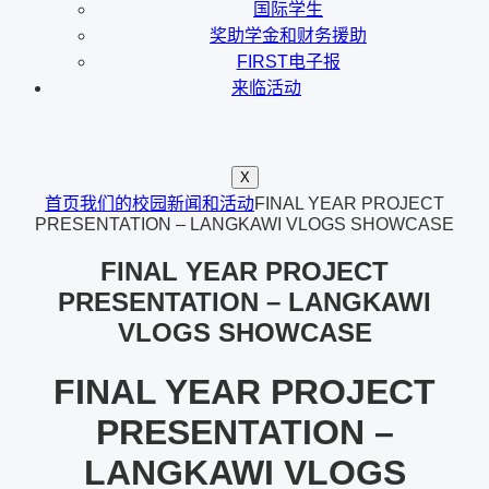
国际学生
奖助学金和财务援助
FIRST电子报
来临活动
X
首页
我们的校园新闻和活动
FINAL YEAR PROJECT
PRESENTATION – LANGKAWI VLOGS SHOWCASE
FINAL YEAR PROJECT
PRESENTATION – LANGKAWI
VLOGS SHOWCASE
FINAL YEAR PROJECT
PRESENTATION –
LANGKAWI VLOGS