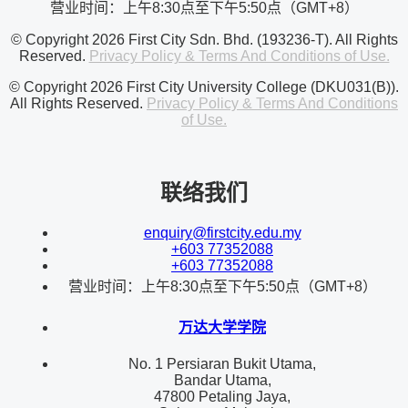
营业时间：上午8:30点至下午5:50点（GMT+8）
© Copyright 2026 First City Sdn. Bhd. (193236-T). All Rights
Reserved.
Privacy Policy & Terms And Conditions of Use.
© Copyright 2026 First City University College (DKU031(B)).
All Rights Reserved.
Privacy Policy & Terms And Conditions
of Use.
联络我们
enquiry@firstcity.edu.my
+603 77352088
+603 77352088
营业时间：上午8:30点至下午5:50点（GMT+8）
万达大学学院
No. 1 Persiaran Bukit Utama,
Bandar Utama,
47800 Petaling Jaya,