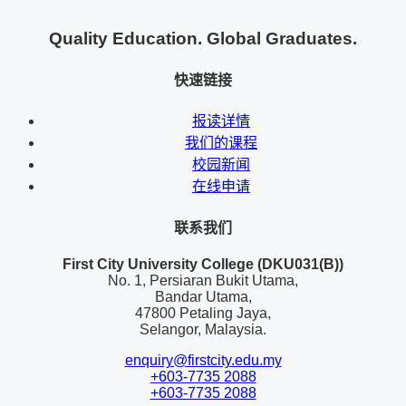
Quality Education. Global Graduates.
快速链接
报读详情
我们的课程
校园新闻
在线申请
联系我们
First City University College (DKU031(B))
No. 1, Persiaran Bukit Utama,
Bandar Utama,
47800 Petaling Jaya,
Selangor, Malaysia.
enquiry@firstcity.edu.my
+603-7735 2088
+603-7735 2088