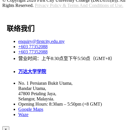
© Copyright 2026 First City University College (DKU031(B)). All
Rights Reserved.
Privacy Policy & Terms And Conditions of Use.
联络我们
enquiry@firstcity.edu.my
+603 77352088
+603 77352088
营业时间：上午8:30点至下午5:50点（GMT+8）
万达大学学院
No. 1 Persiaran Bukit Utama,
Bandar Utama,
47800 Petaling Jaya,
Selangor, Malaysia.
Opening Hours: 8:30am – 5:50pm (+8 GMT)
Google Maps
Waze
×