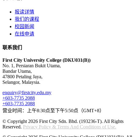
报读详情
我们的课程
校园新闻
在线申请
联系我们
First City University College (DKU031(B))
No. 1, Persiaran Bukit Utama,
Bandar Utama,
47800 Petaling Jaya,
Selangor, Malaysia.
enquiry@firstcity.edu.my
+603-7735 2088
+603-7735 2088
营业时间：上午8:30点至下午5:50点（GMT+8）
© Copyright 2026 First City Sdn. Bhd. (193236-T). All Rights
Reserved.
Privacy Policy & Terms And Conditions of Use.